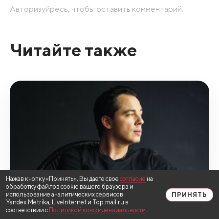
Авторизуйресь, чтобы оставить комментарий.
Читайте также
Нажав кнопку «Принять», Вы даете свое
согласие
на
обработку файлов cookie вашего браузера и
использование аналитических сервисов
ПРИНЯТЬ
Yandex.Metrika, LiveInternet и Top.mail.ru в
соответствии с
Политикой конфиденциальности
.