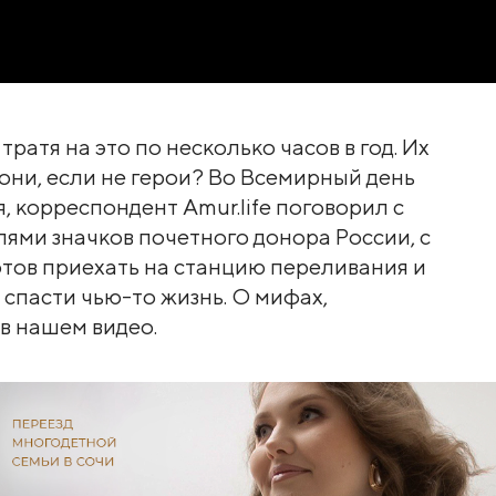
ратя на это по несколько часов в год. Их
 они, если не герои? Во Всемирный день
, корреспондент Amur.life поговорил с
ми значков почетного донора России, с
готов приехать на станцию переливания и
 спасти чью-то жизнь. О мифах,
 в нашем видео.