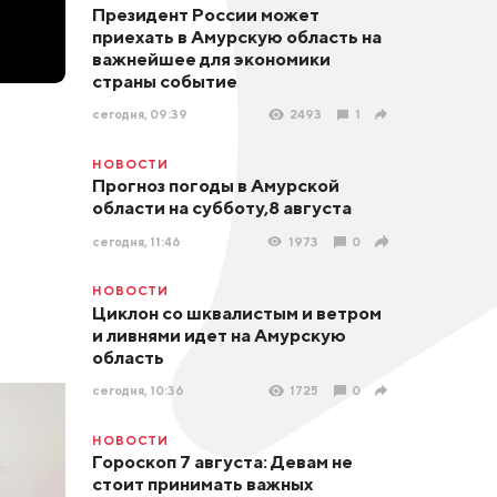
Президент России может
приехать в Амурскую область на
важнейшее для экономики
страны событие
сегодня, 09:39
2493
1
НОВОСТИ
Прогноз погоды в Амурской
области на субботу,8 августа
сегодня, 11:46
1973
0
НОВОСТИ
Циклон со шквалистым и ветром
и ливнями идет на Амурскую
область
сегодня, 10:36
1725
0
НОВОСТИ
Гороскоп 7 августа: Девам не
стоит принимать важных