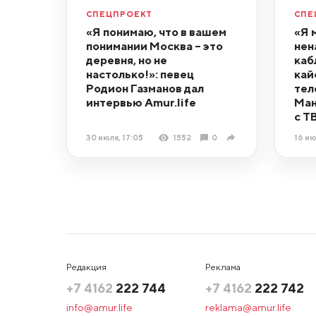
СПЕЦПРОЕКТ
СПЕ
«Я понимаю, что в вашем
«Я 
понимании Москва – это
нен
деревня, но не
каб
настолько!»: певец
кай
Родион Газманов дал
тел
интервью Amur.life
Ман
с Т
30 июля, 17:05
1552
0
16 ию
Редакция
Реклама
+7 4162
222 744
+7 4162
222 742
info@amur.life
reklama@amur.life