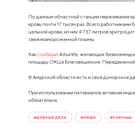
По данным областной станции переливания кро
кровь почти 17 тысяч раз. Всего работниками 
цельной крови, из них 4 737 литров эритроц
свежезамороженной плазмы.
Как
сообщал
Amur.life, желающих безвозмездно
площадь ОКЦ в Благовещенске. Передвижной пу
В Амурской области есть и свое донорское дв
При использовании материалов активная инде
обязательна.
#ДОБРЫЕ ДЕЛА
#ЛЮДИ
#ПОМОЩЬ