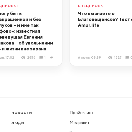
ЦПРОЕКТ
СПЕЦПРОЕКТ
могу быть
Что вы знаете о
акрашенной и без
Благовещенске? Тест 
луков – и мне так
Amur.life
фово»: известная
еведущая Евгения
акова – об увольнении
В и жизни вне экрана
ля, 17:02
2856
1
6 июня, 09:39
1527
Прайс-лист
НОВОСТИ
Медиакит
ЛЮДИ