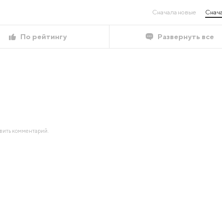
Сначала новые
Снача
По рейтингу
Развернуть все
авить комментарий.