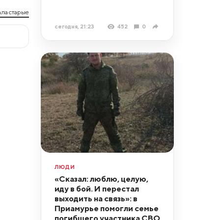
ла старые
сегодня, 21:23
452
0
ЛЮДИ
«Сказал: люблю, целую,
иду в бой. И перестал
выходить на связь»: в
Приамурье помогли семье
погибшего участника СВО