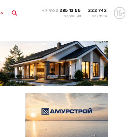
+7 962
285 13 55
222 742
ЛА
редакция
реклама