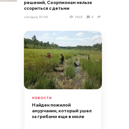
решений, Скорпионам нельзя
ссориться с детьми
сегодня, 01:00
1403
0
НОВОСТИ
Найден пожилой
амурчанин, который ушел
за грибами еще в июле