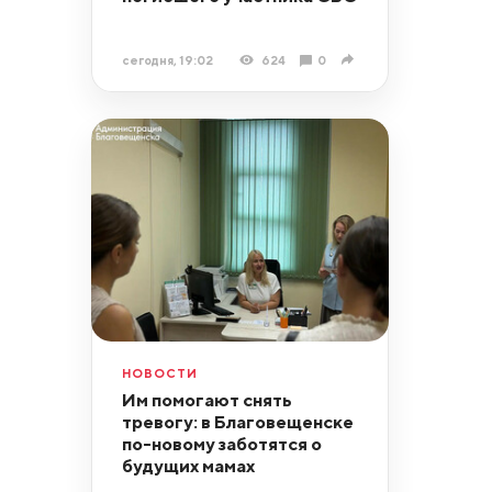
сегодня, 19:02
624
0
НОВОСТИ
Им помогают снять
тревогу: в Благовещенске
по-новому заботятся о
будущих мамах