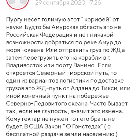
29 сентября 2020, 17:26
Пургу несет голимую этот " корифей" от
науки. Будто бы Амурская область это не
Российская Федерация и нет никакой
возможности добраться по реке Амур до
моря -океана. Или отправить груз по ЖД а
затем перегрузить его на корабли в г.
Владивосток или порту Ванино . Если
откроется Северный -морской путь, то
один из вариантов логистики по доставке
грузов это ЖД-путь от Алдана до Тикси, или
иной конечный пункт на побережье
Северно-Ледовитого океана. Часто бывает
так , если не глупость , значит это измена.
Кому гектар не нужен тот его брать не
будет. В США Закон " О Гомстедах" ( о
бесплатной раздаче земли населению )