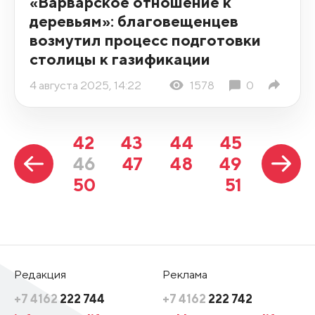
«Варварское отношение к
деревьям»: благовещенцев
возмутил процесс подготовки
столицы к газификации
4 августа 2025, 14:22
1578
0
42
43
44
45
46
47
48
49
50
51
Редакция
Реклама
+7 4162
222 744
+7 4162
222 742