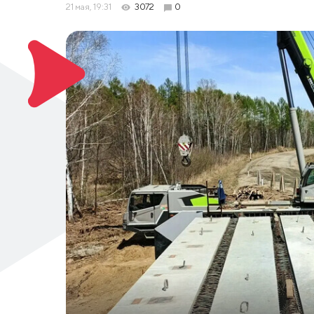
21 мая, 19:31
3072
0