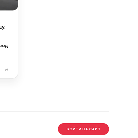
цу,
род
1
ВОЙТИ НА САЙТ