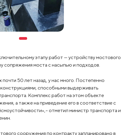
ключительному этапу работ — устройству мостового
у сопряжения моста с насыпью и подходов.
почти 50 лет назад, у нас много. Постепенно
 конструкциями, способными выдерживать
транспорта. Комплекс работ на этом объекте
ния, а также на приведение его в соответствие с
йсмоустойчивости»,– отметил министр транспорта и
енин.
тового сооружения по контракту запланировано в