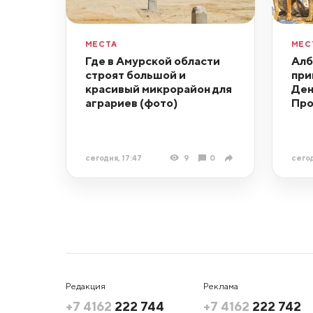
МЕСТА
МЕС
Где в Амурской области
Алб
строят большой и
при
красивый микрорайон для
Ден
аграриев (фото)
Про
сегодня, 17:47
9
0
сегод
Редакция
Реклама
+7 4162
222 744
+7 4162
222 742