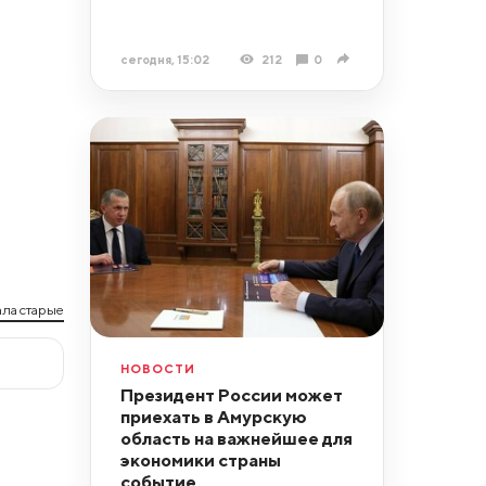
сегодня, 15:02
212
0
ла старые
НОВОСТИ
Президент России может
приехать в Амурскую
область на важнейшее для
экономики страны
событие