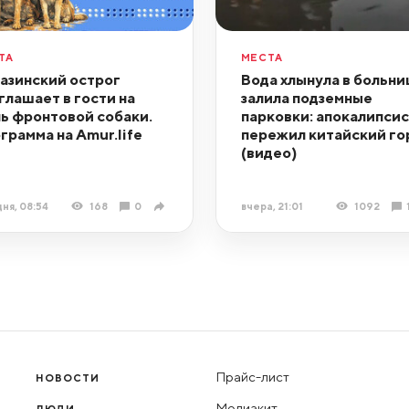
ТА
МЕСТА
азинский острог
Вода хлынула в больни
глашает в гости на
залила подземные
ь фронтовой собаки.
парковки: апокалипсис
грамма на Amur.life
пережил китайский го
(видео)
ня, 08:54
168
0
вчера, 21:01
1092
Прайс-лист
НОВОСТИ
Медиакит
ЛЮДИ