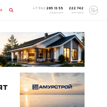
+7 962
285 13 55
222 742
ЛА
редакция
реклама
ят