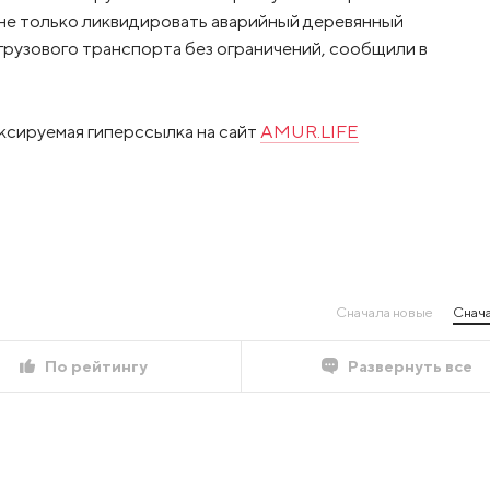
 не только ликвидировать аварийный деревянный
грузового транспорта без ограничений, сообщили в
ксируемая гиперссылка на сайт
AMUR.LIFE
Сначала новые
Снача
По рейтингу
Развернуть все