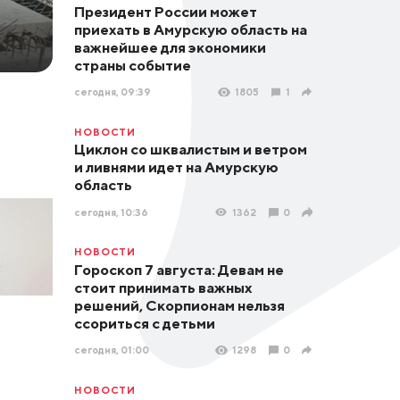
Президент России может
приехать в Амурскую область на
важнейшее для экономики
страны событие
сегодня, 09:39
1805
1
НОВОСТИ
Циклон со шквалистым и ветром
и ливнями идет на Амурскую
область
сегодня, 10:36
1362
0
НОВОСТИ
Гороскоп 7 августа: Девам не
стоит принимать важных
решений, Скорпионам нельзя
ссориться с детьми
сегодня, 01:00
1298
0
НОВОСТИ