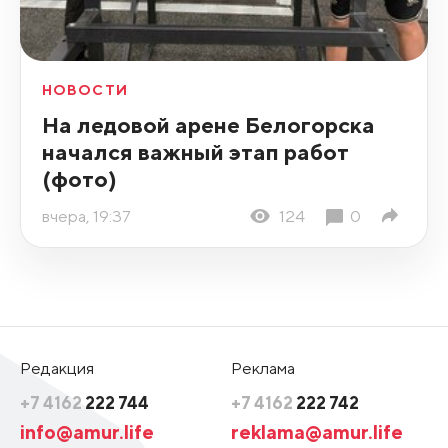
НОВОСТИ
На ледовой арене Белогорска
начался важный этап работ
(фото)
вчера, 19:37
124
0
Редакция
Реклама
+7 4162
222 744
+7 4162
222 742
info@amur.life
reklama@amur.life