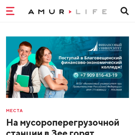
МЕСТА
На мусороперегрузочной
станции в Зее горят