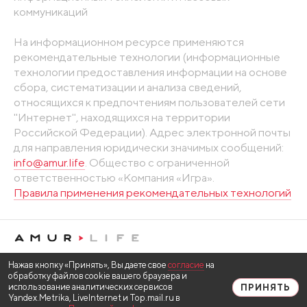
коммуникаций
На информационном ресурсе применяются
рекомендательные технологии (информационные
технологии предоставления информации на основе
сбора, систематизации и анализа сведений,
относящихся к предпочтениям пользователей сети
"Интернет", находящихся на территории
Российской Федерации). Адрес электронной почты
для направления юридически значимых сообщений:
info@amur.life
. Общество с ограниченной
ответственностью «Компания «Игра».
Правила применения рекомендательных технологий
Нажав кнопку «Принять», Вы даете свое
согласие
на
обработку файлов cookie вашего браузера и
использование аналитических сервисов
ПРИНЯТЬ
Yandex.Metrika, LiveInternet и Top.mail.ru в