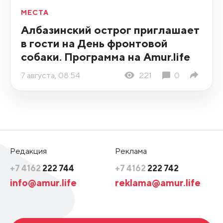
МЕСТА
Албазинский острог приглашает
в гости на День фронтовой
собаки. Программа на Amur.life
7 августа, 08:54
221
0
Редакция
Реклама
+7 4162
222 744
+7 4162
222 742
info@amur.life
reklama@amur.life