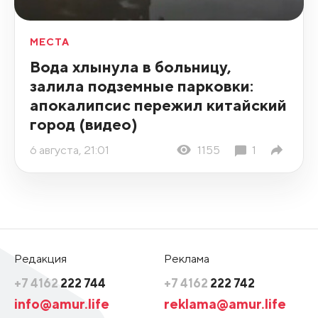
МЕСТА
Вода хлынула в больницу,
залила подземные парковки:
апокалипсис пережил китайский
город (видео)
6 августа, 21:01
1155
1
Редакция
Реклама
+7 4162
222 744
+7 4162
222 742
info@amur.life
reklama@amur.life