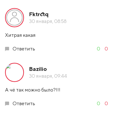
Все подряд
Fktrctq
По рейтингу
30 января, 08:58
Развернуть все
Хитрая какая
Ответить
0
0
Bazilio
30 января, 09:44
А чё так можно было?!!!
Ответить
0
0