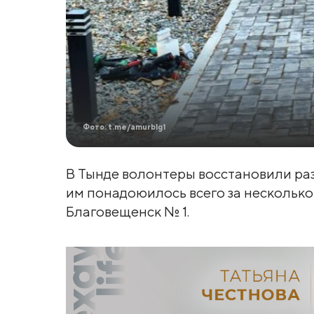
Фото: t.me/amurblg1
В Тынде волонтеры восстановили р
им понадоюилось всего за несколько
Благовещенск № 1.