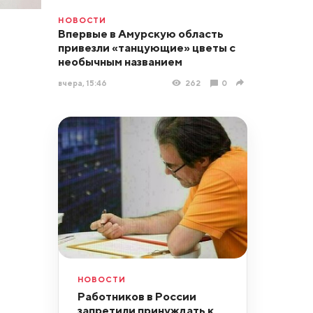
НОВОСТИ
Впервые в Амурскую область
привезли «танцующие» цветы с
необычным названием
вчера, 15:46
262
0
НОВОСТИ
Работников в России
запретили принуждать к