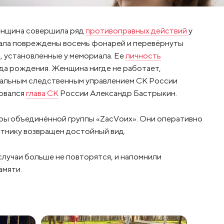
женщина совершила ряд
противоправных действий
у
иала повреждены восемь фонарей и перевёрнуты
, установленные у мемориала. Ее
личность
ода рождения. Женщина нигде не работает,
ональным следственным управлением СК России
овался
глава СК
России Александр Бастрыкин.
ы объединённой группы «ZacVоих». Они оперативно
ятнику возвращен достойный вид.
лучаи больше не повторятся, и напомнили
амяти.