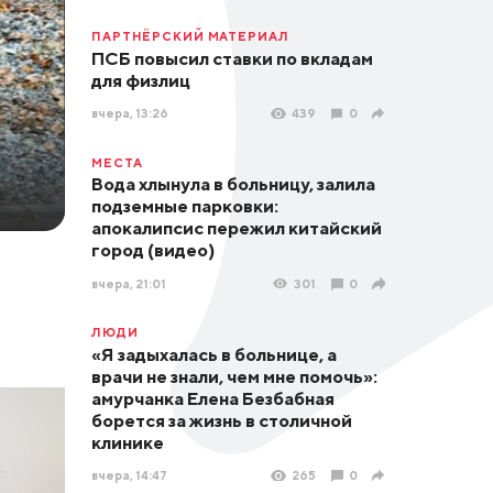
ПАРТНЁРСКИЙ МАТЕРИАЛ
ПСБ повысил ставки по вкладам
для физлиц
вчера, 13:26
439
0
МЕСТА
Вода хлынула в больницу, залила
подземные парковки:
апокалипсис пережил китайский
город (видео)
вчера, 21:01
301
0
ЛЮДИ
«Я задыхалась в больнице, а
врачи не знали, чем мне помочь»:
амурчанка Елена Безбабная
борется за жизнь в столичной
клинике
вчера, 14:47
265
0