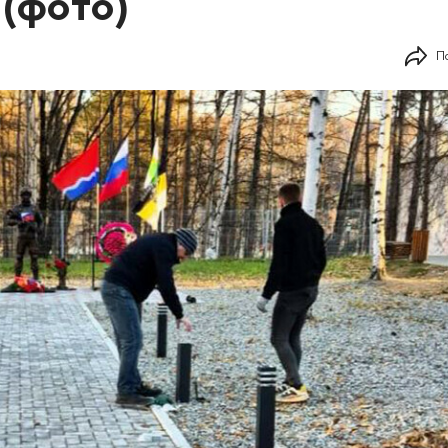
(фото)
П