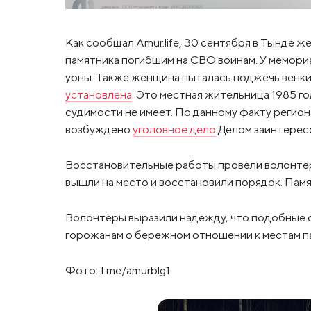
Как сообщал Amur.life, 30 сентября в Тынде 
памятника погибшим на СВО воинам. У мемор
урны. Также женщина пыталась поджечь венки
установлена
. Это местная жительница 1985 г
судимости не имеет. По данному факту реги
возбуждено
уголовное дело
Делом заинтерес
Восстановительные работы провели волонтер
вышли на место и восстановили порядок. Пам
Волонтёры выразили надежду, что подобные с
горожанам о бережном отношении к местам п
Фото: t.me/amurblg1