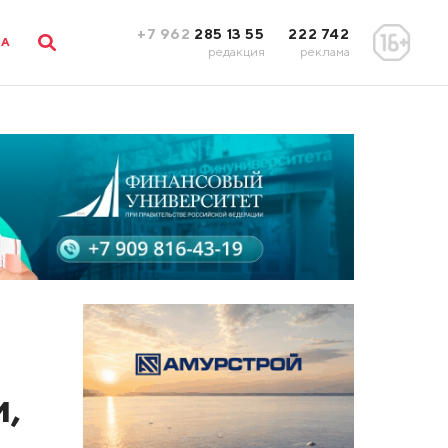
+7 962
285 13 55
222 742
ЛА
редакция
реклама
м,