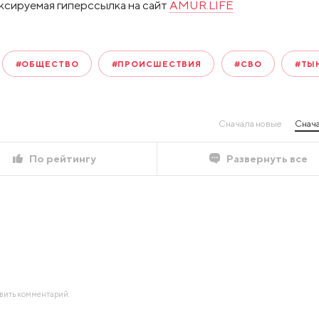
ксируемая гиперссылка на сайт
AMUR.LIFE
#ОБЩЕСТВО
#ПРОИСШЕСТВИЯ
#СВО
#ТЫ
Сначала новые
Снача
По рейтингу
Развернуть все
авить комментарий.