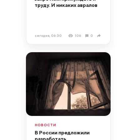
труду. И никаких авралов
сегодня, 06:30
106
0
НОВОСТИ
В России предложили
разработать