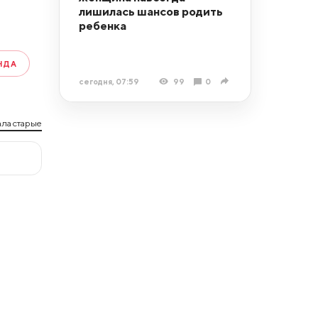
лишилась шансов родить
ребенка
НДА
сегодня, 07:59
99
0
ла старые