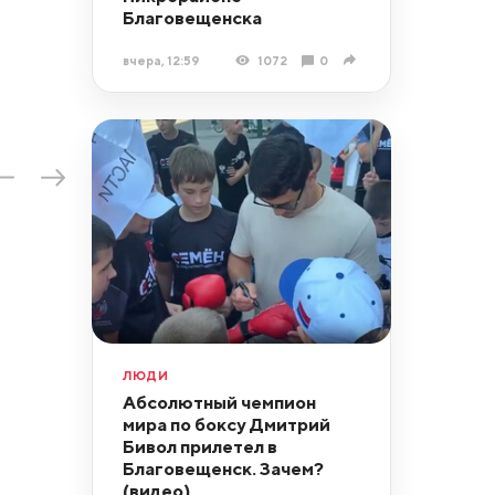
Благовещенска
вчера, 12:59
1072
0
ЛЮДИ
Абсолютный чемпион
мира по боксу Дмитрий
Бивол прилетел в
Благовещенск. Зачем?
(видео)