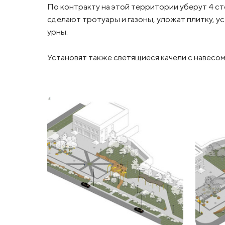
По контракту на этой территории уберут 4 с
сделают тротуары и газоны, уложат плитку, у
урны.
Установят также светящиеся качели с навесом 