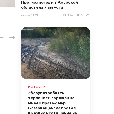
Прогноз погоды в Амурской
области на 7 августа
вчера, 14:21
216
0
НОВОСТИ
«Злоупотреблять
терпением горожан не
имеем права»: мэр
Благовещенска провел
выездное совещание на