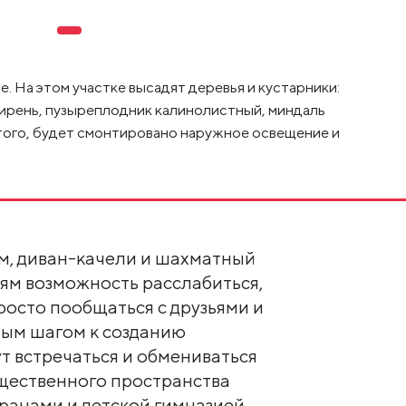
. На этом участке высадят деревья и кустарники:
сирень, пузыреплодник калинолистный, миндаль
 того, будет смонтировано наружное освещение и
м, диван-качели и шахматный
ям возможность расслабиться,
росто пообщаться с друзьями и
ным шагом к созданию
ут встречаться и обмениваться
щественного пространства
оранами и детской гимназией