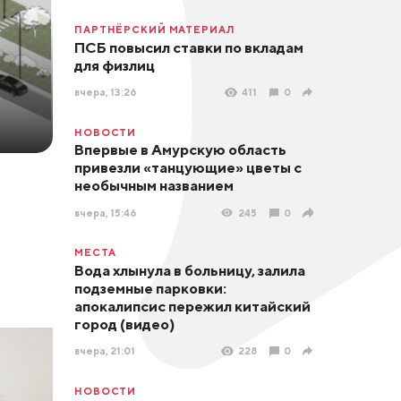
ПАРТНЁРСКИЙ МАТЕРИАЛ
ПСБ повысил ставки по вкладам
для физлиц
вчера, 13:26
411
0
НОВОСТИ
Впервые в Амурскую область
привезли «танцующие» цветы с
необычным названием
вчера, 15:46
245
0
МЕСТА
Вода хлынула в больницу, залила
подземные парковки:
апокалипсис пережил китайский
город (видео)
вчера, 21:01
228
0
НОВОСТИ