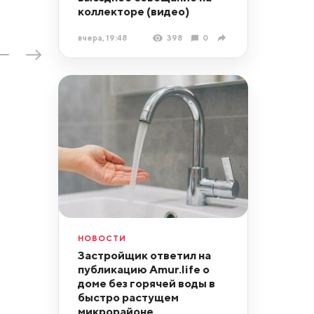
коллекторе (видео)
вчера, 19:48
398
0
НОВОСТИ
Застройщик ответил на
публикацию Amur.life о
доме без горячей воды в
быстро растущем
микрорайоне