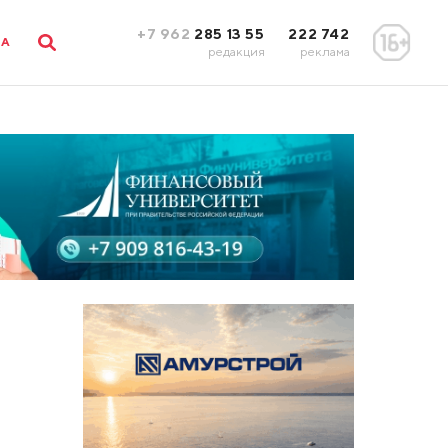
+7 962
285 13 55
222 742
ЛА
редакция
реклама