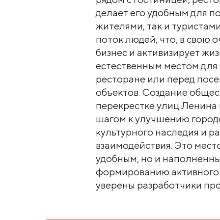
делает его удобным для п
жителями, так и туристам
поток людей, что, в свою
бизнес и активизирует жи
естественным местом для 
ресторане или перед пос
объектов. Создание общес
перекрестке улиц Ленина
шагом к улучшению город
культурного наследия и р
взаимодействия. Это место
удобным, но и наполненн
формированию активного 
уверены разработчики про