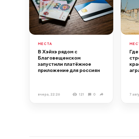
МЕСТА
МЕС
В Хэйхэ рядом с
Где
Благовещенском
стр
запустили платёжное
кра
приложение для россиян
агр
вчера, 22:26
121
0
7 авг