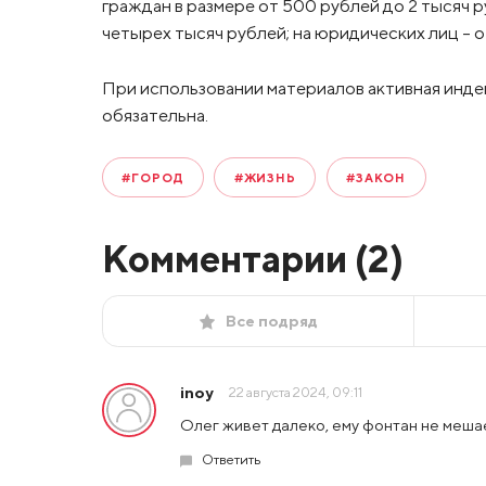
граждан в размере от 500 рублей до 2 тысяч 
четырех тысяч рублей; на юридических лиц – о
При использовании материалов активная инде
обязательна.
#ГОРОД
#ЖИЗНЬ
#ЗАКОН
Комментарии (
2
)
Все подряд
inoy
22 августа 2024, 09:11
Олег живет далеко, ему фонтан не мешает
Ответить