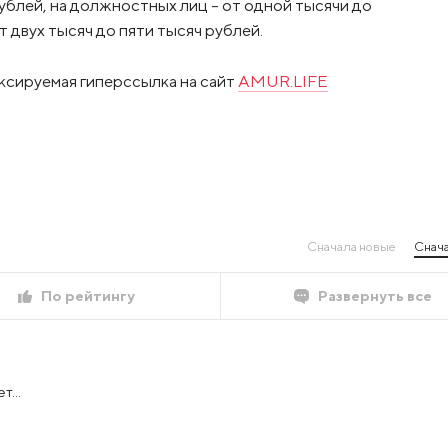
рублей, на должностных лиц – от одной тысячи до
т двух тысяч до пяти тысяч рублей.
ксируемая гиперссылка на сайт
AMUR.LIFE
Сначала новые
Снача
По рейтингу
Развернуть все
...