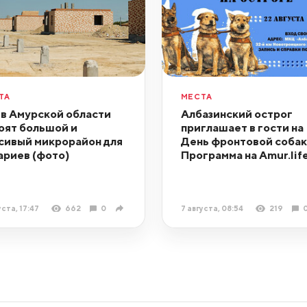
ТА
МЕСТА
 в Амурской области
Албазинский острог
оят большой и
приглашает в гости на
сивый микрорайон для
День фронтовой собак
ариев (фото)
Программа на Amur.lif
уста, 17:47
662
0
7 августа, 08:54
219