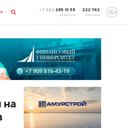
+7 962
285 13 55
222 742
ЛА
редакция
реклама
 на
в