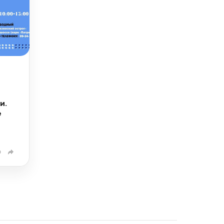
и.
e
0