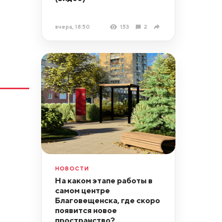
вчера, 18:50
153
2
НОВОСТИ
На каком этапе работы в
самом центре
Благовещенска, где скоро
появится новое
пространство?