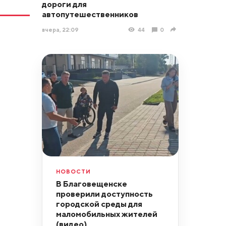
дороги для
автопутешественников
вчера, 22:09
44
0
НОВОСТИ
В Благовещенске
проверили доступность
городской среды для
маломобильных жителей
(видео)