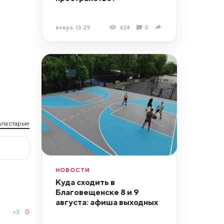
вчера, 13:29
424
0
ла старые
НОВОСТИ
Куда сходить в
Благовещенске 8 и 9
августа: афиша выходных
+3
0