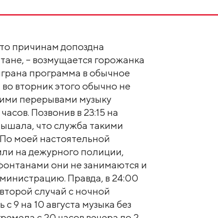
-то причинам допоздна
тане, – возмущается горожанка
ыграна программа в обычное
тя во вторник этого обычно не
шими перерывами музыку
часов. Позвонив в 23:15 на
слышала, что служба такими
 По моей настоятельной
или на дежурного полиции,
 фонтанами они не занимаются и
министрацию. Правда, в 24:00
 второй случай с ночной
 с 9 на 10 августа музыка без
гремела с 20 часов вечера до 2