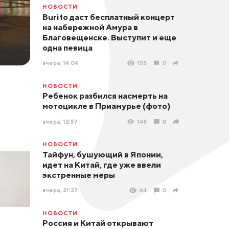
НОВОСТИ
Burito даст бесплатный концерт
на набережной Амура в
Благовещенске. Выступит и еще
одна певица
вчера, 14:04
153
0
НОВОСТИ
Ребенок разбился насмерть на
мотоцикле в Приамурье (фото)
вчера, 12:57
148
0
НОВОСТИ
Тайфун, бушующий в Японии,
идет на Китай, где уже ввели
экстренные меры
вчера, 21:27
64
0
НОВОСТИ
Россия и Китай открывают