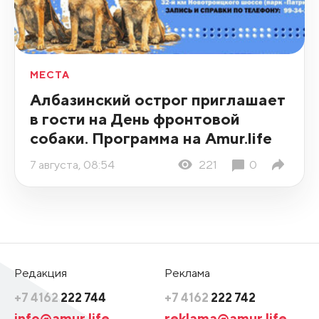
МЕСТА
Албазинский острог приглашает
в гости на День фронтовой
собаки. Программа на Amur.life
7 августа, 08:54
221
0
Редакция
Реклама
+7 4162
222 744
+7 4162
222 742
info@amur.life
reklama@amur.life