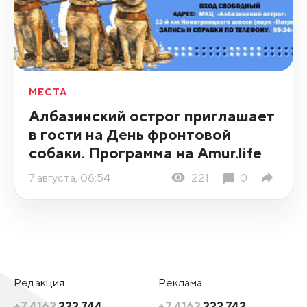
МЕСТА
Албазинский острог приглашает
в гости на День фронтовой
собаки. Программа на Amur.life
7 августа, 08:54
221
0
Редакция
Реклама
+7 4162
222 744
+7 4162
222 742