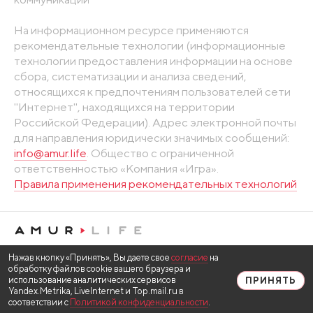
На информационном ресурсе применяются
рекомендательные технологии (информационные
технологии предоставления информации на основе
сбора, систематизации и анализа сведений,
относящихся к предпочтениям пользователей сети
"Интернет", находящихся на территории
Российской Федерации). Адрес электронной почты
для направления юридически значимых сообщений:
info@amur.life
. Общество с ограниченной
ответственностью «Компания «Игра».
Правила применения рекомендательных технологий
Нажав кнопку «Принять», Вы даете свое
согласие
на
обработку файлов cookie вашего браузера и
использование аналитических сервисов
ПРИНЯТЬ
Yandex.Metrika, LiveInternet и Top.mail.ru в
соответствии с
Политикой конфиденциальности
.