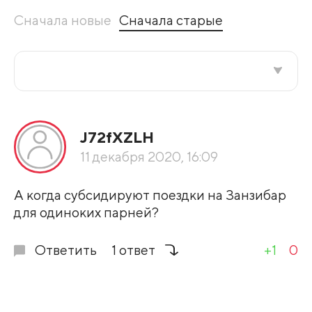
Сначала новые
Сначала старые
Все подряд
J72fXZLH
По рейтингу
11 декабря 2020, 16:09
Развернуть все
А когда субсидируют поездки на Занзибар
для одиноких парней?
Ответить
1 ответ
+1
0