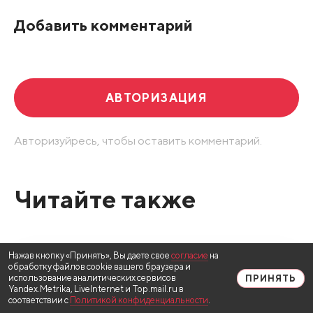
Добавить комментарий
АВТОРИЗАЦИЯ
Авторизуйресь, чтобы оставить комментарий.
Читайте также
Нажав кнопку «Принять», Вы даете свое
согласие
на
обработку файлов cookie вашего браузера и
использование аналитических сервисов
ПРИНЯТЬ
Yandex.Metrika, LiveInternet и Top.mail.ru в
соответствии с
Политикой конфиденциальности
.