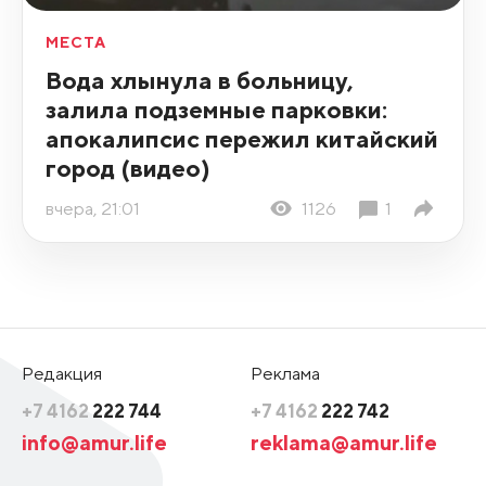
МЕСТА
Вода хлынула в больницу,
залила подземные парковки:
апокалипсис пережил китайский
город (видео)
вчера, 21:01
1126
1
Редакция
Реклама
+7 4162
222 744
+7 4162
222 742
info@amur.life
reklama@amur.life