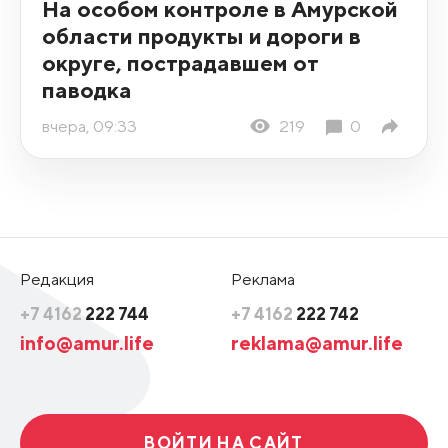
На особом контроле в Амурской
области продукты и дороги в
округе, пострадавшем от
паводка
вчера, 09:33
219
0
Редакция
Реклама
+7 4162
222 744
+7 4162
222 742
info@amur.life
reklama@amur.life
ВОЙТИ НА САЙТ