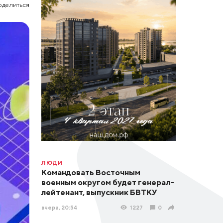
оделиться
ЛЮДИ
Командовать Восточным
военным округом будет генерал-
лейтенант, выпускник БВТКУ
вчера, 20:54
1227
0