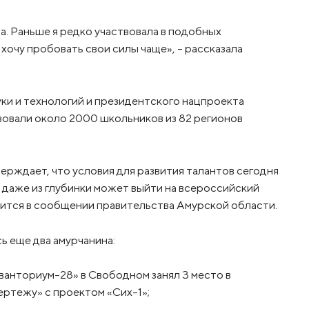
а. Раньше я редко участвовала в подобных
 хочу пробовать свои силы чаще», – рассказала
ки и технологий и президентского нацпроекта
вовали около 2000 школьников из 82 регионов
рждает, что условия для развития талантов сегодня
 даже из глубинки может выйти на всероссийский
рится в сообщении правительства Амурской области.
ь еще два амурчанина:
ванториум-28» в Свободном занял 3 место в
ертежу» с проектом «Сих-1»;