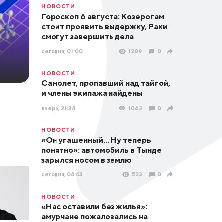
НОВОСТИ
Гороскоп 6 августа: Козерогам
стоит проявить выдержку, Раки
смогут завершить дела
сегодня, 01:00
1209
0
НОВОСТИ
Самолет, пропавший над тайгой,
и члены экипажа найдены
вчера, 21:38
1062
0
НОВОСТИ
«Он угашенный... Ну теперь
понятно»: автомобиль в Тынде
зарылся носом в землю
сегодня, 08:43
523
0
НОВОСТИ
«Нас оставили без жилья»:
амурчане пожаловались на