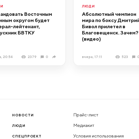
ДИ
ЛЮДИ
андовать Восточным
Абсолютный чемпион
нным округом будет
мира по боксу Дмитри
ерал-лейтенант,
Бивол прилетел в
ускник БВТКУ
Благовещенск. Зачем?
(видео)
, 20:54
2379
0
вчера, 17:11
523
Прайс-лист
НОВОСТИ
Медиакит
ЛЮДИ
Условия использования
СПЕЦПРОЕКТ