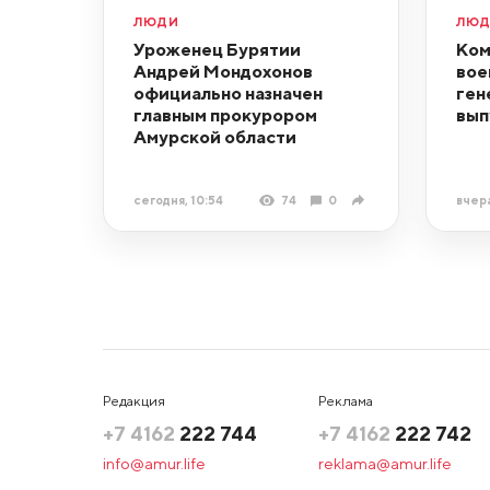
ЛЮДИ
ЛЮ
Уроженец Бурятии
Ком
Андрей Мондохонов
вое
официально назначен
ген
главным прокурором
вып
Амурской области
сегодня, 10:54
74
0
вчера
Редакция
Реклама
+7 4162
222 744
+7 4162
222 742
info@amur.life
reklama@amur.life