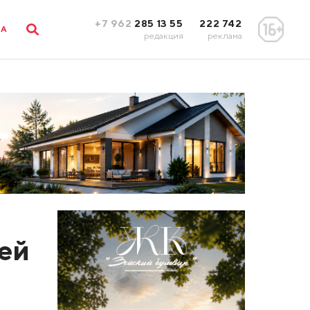
+7 962
285 13 55
222 742
ЛА
редакция
реклама
шей