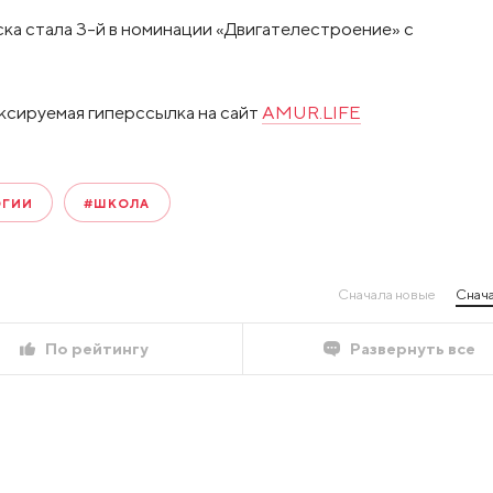
ка стала 3-й в номинации «Двигателестроение» с
ксируемая гиперссылка на сайт
AMUR.LIFE
ОГИИ
#ШКОЛА
Сначала новые
Снача
По рейтингу
Развернуть все