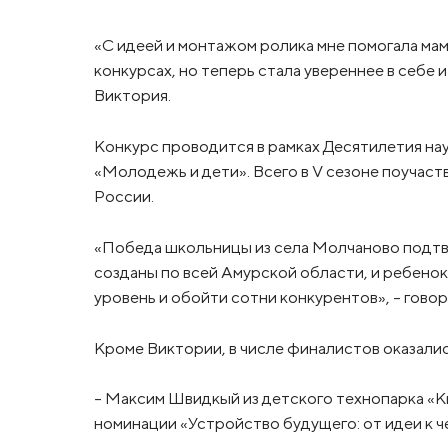
«С идеей и монтажом ролика мне помогала мам
конкурсах, но теперь стала увереннее в себе и
Виктория.
Конкурс проводится в рамках Десятилетия нау
«Молодежь и дети». Всего в V сезоне поучаст
России.
«Победа школьницы из села Молчаново подтве
созданы по всей Амурской области, и ребенок
уровень и обойти сотни конкурентов», – гово
Кроме Виктории, в числе финалистов оказалис
– Максим Швидкый из детского технопарка «К
номинации «Устройство будущего: от идеи к ч