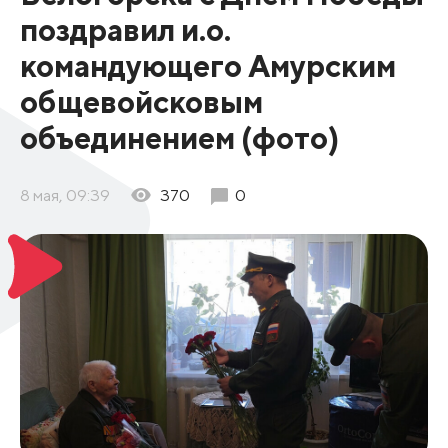
поздравил и.о.
командующего Амурским
общевойсковым
объединением (фото)
8 мая, 09:39
370
0