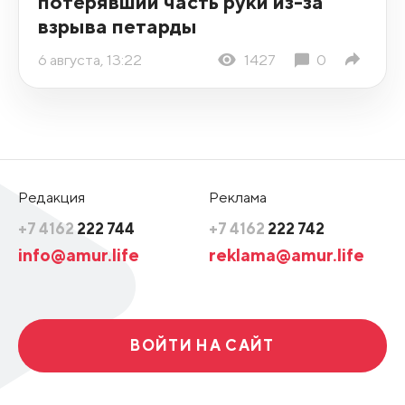
потерявший часть руки из-за
взрыва петарды
6 августа, 13:22
1427
0
Редакция
Реклама
+7 4162
222 744
+7 4162
222 742
info@amur.life
reklama@amur.life
ВОЙТИ НА САЙТ