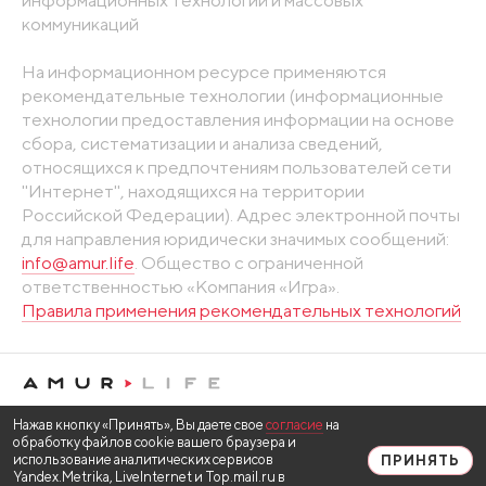
информационных технологий и массовых
коммуникаций
На информационном ресурсе применяются
рекомендательные технологии (информационные
технологии предоставления информации на основе
сбора, систематизации и анализа сведений,
относящихся к предпочтениям пользователей сети
"Интернет", находящихся на территории
Российской Федерации). Адрес электронной почты
для направления юридически значимых сообщений:
info@amur.life
. Общество с ограниченной
ответственностью «Компания «Игра».
Правила применения рекомендательных технологий
Нажав кнопку «Принять», Вы даете свое
согласие
на
обработку файлов cookie вашего браузера и
использование аналитических сервисов
ПРИНЯТЬ
Yandex.Metrika, LiveInternet и Top.mail.ru в