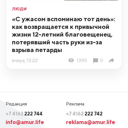
ЛЮДИ
«С ужасом вспоминаю тот день»:
как возвращается к привычной
жизни 12-летний благовещенец,
потерявший часть руки из-за
взрыва петарды
вчера, 13:22
1390
0
Редакция
Реклама
+7 4162
222 744
+7 4162
222 742
info@amur.life
reklama@amur.life