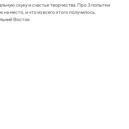
альную скуку и счастье творчества. Про 3 попытки
 на место, и что из всего этого получилось,
ьний Восток.