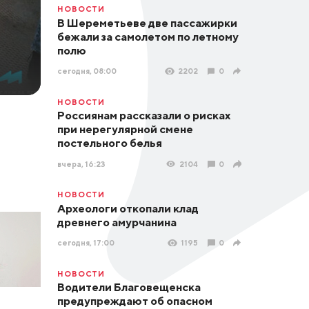
НОВОСТИ
В Шереметьеве две пассажирки
бежали за самолетом по летному
полю
сегодня, 08:00
2202
0
НОВОСТИ
Россиянам рассказали о рисках
при нерегулярной смене
постельного белья
вчера, 16:23
2104
0
НОВОСТИ
Археологи откопали клад
древнего амурчанина
сегодня, 17:00
1195
0
НОВОСТИ
Водители Благовещенска
предупреждают об опасном