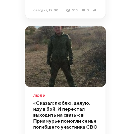
сегодня, 19:00
515
0
ЛЮДИ
«Сказал: люблю, целую,
иду в бой. И перестал
выходить на связь»: в
Приамурье помогли семье
погибшего участника СВО