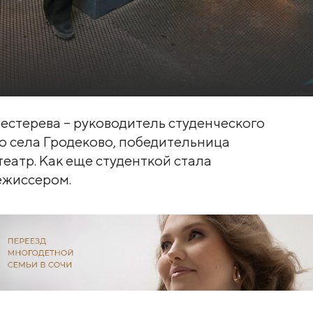
естерева – руководитель студенческого
го села Гродеково, победительница
еатр. Как еще студенткой стала
ежиссером.