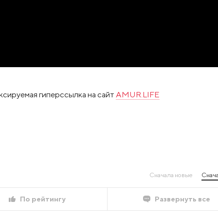
ксируемая гиперссылка на сайт
AMUR.LIFE
Сначала новые
Снача
По рейтингу
Развернуть все