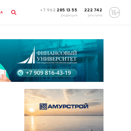
+7 962
285 13 55
222 742
ЛА
редакция
реклама