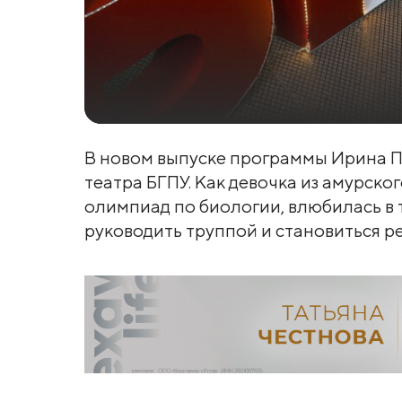
В новом выпуске программы Ирина П
театра БГПУ. Как девочка из амурско
олимпиад по биологии, влюбилась в т
руководить труппой и становиться р