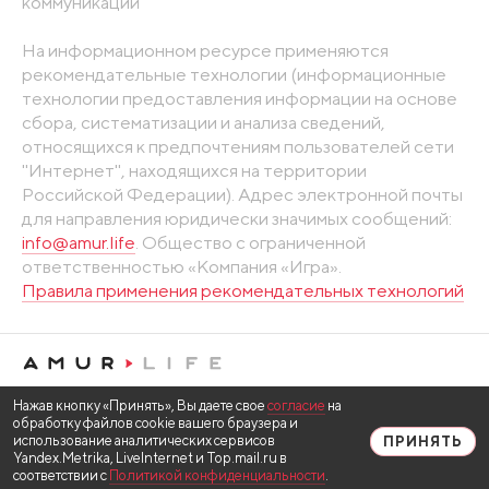
коммуникаций
На информационном ресурсе применяются
рекомендательные технологии (информационные
технологии предоставления информации на основе
сбора, систематизации и анализа сведений,
относящихся к предпочтениям пользователей сети
"Интернет", находящихся на территории
Российской Федерации). Адрес электронной почты
для направления юридически значимых сообщений:
info@amur.life
. Общество с ограниченной
ответственностью «Компания «Игра».
Правила применения рекомендательных технологий
Нажав кнопку «Принять», Вы даете свое
согласие
на
обработку файлов cookie вашего браузера и
использование аналитических сервисов
ПРИНЯТЬ
Yandex.Metrika, LiveInternet и Top.mail.ru в
соответствии с
Политикой конфиденциальности
.