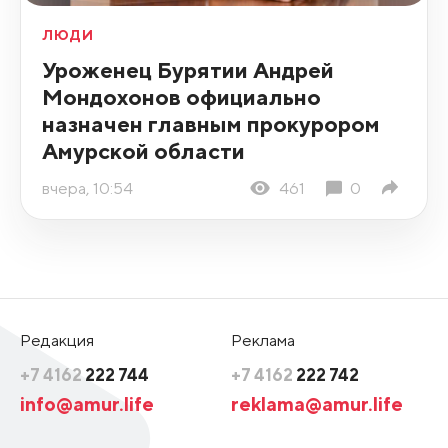
ЛЮДИ
Уроженец Бурятии Андрей
Мондохонов официально
назначен главным прокурором
Амурской области
вчера, 10:54
461
0
Редакция
Реклама
+7 4162
222 744
+7 4162
222 742
info@amur.life
reklama@amur.life