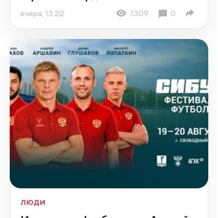
вчера, 13:22
1309
0
ЛЮДИ