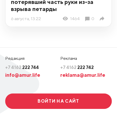
потерявший часть руки из-за
взрыва петарды
6 августа, 13:22
1464
0
Редакция
Реклама
+7 4162
222 744
+7 4162
222 742
info@amur.life
reklama@amur.life
ВОЙТИ НА САЙТ