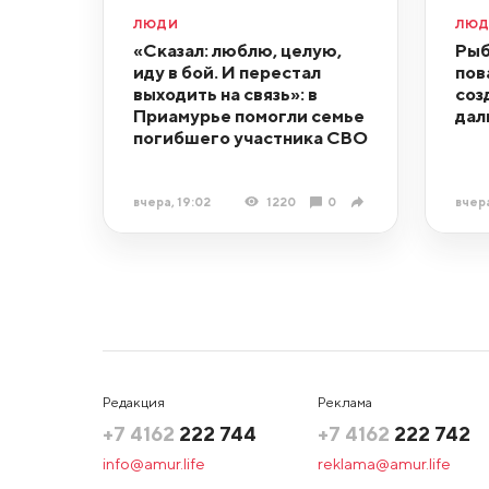
ЛЮДИ
ЛЮ
«Сказал: люблю, целую,
Рыб
иду в бой. И перестал
пов
выходить на связь»: в
соз
Приамурье помогли семье
дал
погибшего участника СВО
вчера, 19:02
1220
0
вчера
Редакция
Реклама
+7 4162
222 744
+7 4162
222 742
info@amur.life
reklama@amur.life