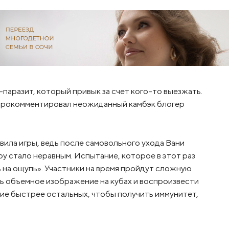
-паразит, который привык за счет кого-то выезжать.
– прокомментировал неожиданный камбэк блогер
ила игры, ведь после самовольного ухода Вани
у стало неравным. Испытание, которое в этот раз
ь на ощупь». Участники на время пройдут сложную
ь объемное изображение на кубах и воспроизвести
ние быстрее остальных, чтобы получить иммунитет,