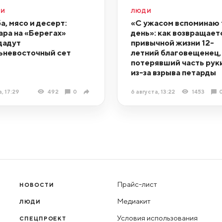
ДИ
ЛЮДИ
а, мясо и десерт:
«С ужасом вспоминаю 
ара на «Берегах»
день»: как возвращает
дадут
привычной жизни 12-
ьневосточный сет
летний благовещенец,
потерявший часть рук
из-за взрыва петарды
, 17:29
492
0
6 августа, 13:22
1453
Прайс-лист
НОВОСТИ
Медиакит
ЛЮДИ
Условия использования
СПЕЦПРОЕКТ