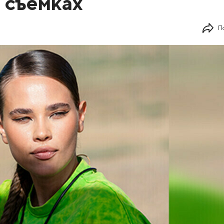
 съемках
П