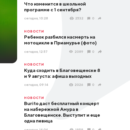
Что изменится в школьной
программе с 1 сентября?
сегодня, 10:28
2532
0
НОВОСТИ
Ребенок разбился насмерть на
мотоцикле в Приамурье (фото)
сегодня, 12:57
2089
0
НОВОСТИ
Куда сходить в Благовещенске 8
и 9 августа: афиша выходных
сегодня, 09:14
2026
0
НОВОСТИ
Burito даст бесплатный концерт
на набережной Амура в
Благовещенске. Выступит и еще
одна певица
сегодня, 14:04
1959
0