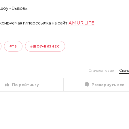
шоу «Вызов».
ксируемая гиперссылка на сайт
AMUR.LIFE
#ТВ
#ШОУ-БИЗНЕС
Сначала новые
Снача
По рейтингу
Развернуть все