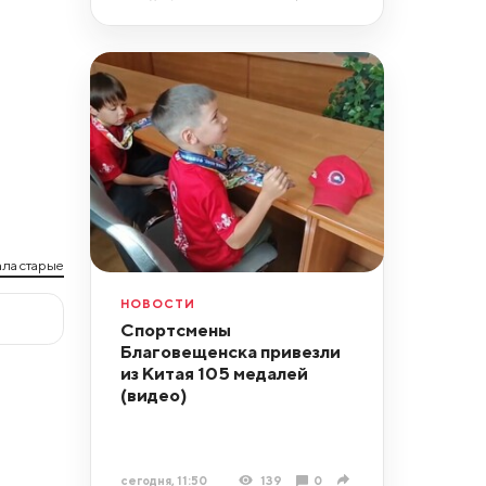
ла старые
НОВОСТИ
Спортсмены
Благовещенска привезли
из Китая 105 медалей
(видео)
сегодня, 11:50
139
0