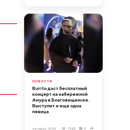
НОВОСТИ
Burito даст бесплатный
концерт на набережной
Амура в Благовещенске.
Выступит и еще одна
певица
сегодня, 14:04
1988
0