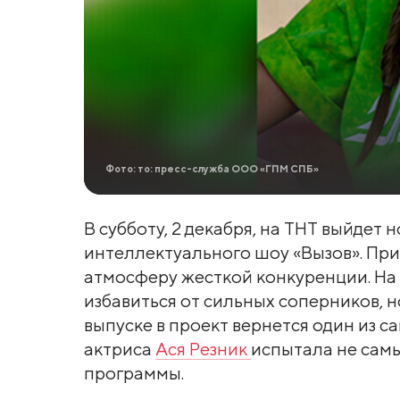
Фото: то: пресс-служба ООО «ГПМ СПБ»
В субботу, 2 декабря, на ТНТ выйдет
интеллектуального шоу «Вызов». При
атмосферу жесткой конкуренции. На
избавиться от сильных соперников, но
выпуске в проект вернется один из с
актриса
Ася Резник
испытала не самы
программы.