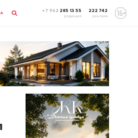
+7 962
285 13 55
222 742
ЛА
редакция
реклама
п