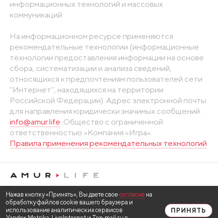
информационных технологий и массовых
коммуникаций
На информационном ресурсе применяются
рекомендательные технологии (информационные
технологии предоставления информации на основе
сбора, систематизации и анализа сведений,
относящихся к предпочтениям пользователей сети
"Интернет", находящихся на территории
Российской Федерации). Адрес электронной почты
для направления юридически значимых сообщений:
info@amur.life
. Общество с ограниченной
ответственностью «Компания «Игра».
Правила применения рекомендательных технологий
Нажав кнопку «Принять», Вы даете свое
согласие
на
обработку файлов cookie вашего браузера и
использование аналитических сервисов
ПРИНЯТЬ
Yandex.Metrika, LiveInternet и Top.mail.ru в