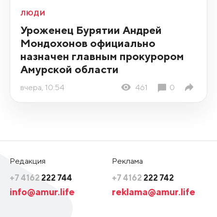
ЛЮДИ
Уроженец Бурятии Андрей
Мондохонов официально
назначен главным прокурором
Амурской области
вчера, 10:54
461
0
Редакция
Реклама
+7 4162
222 744
+7 4162
222 742
info@amur.life
reklama@amur.life