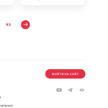
93
ВОЙТИ НА САЙТ
и
нальных