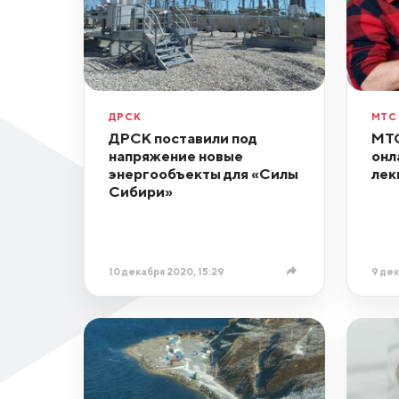
ДРСК
МТС
ДРСК поставили под
МТС
напряжение новые
онл
энергообъекты для «Силы
лек
Сибири»
10 декабря 2020, 15:29
9 дек