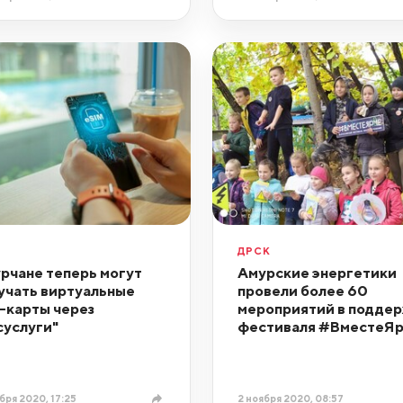
ДРСК
рчане теперь могут
Амурские энергетики
учать виртуальные
провели более 60
-карты через
мероприятий в подде
суслуги"
фестиваля #ВместеЯ
бря 2020, 17:25
2 ноября 2020, 08:57