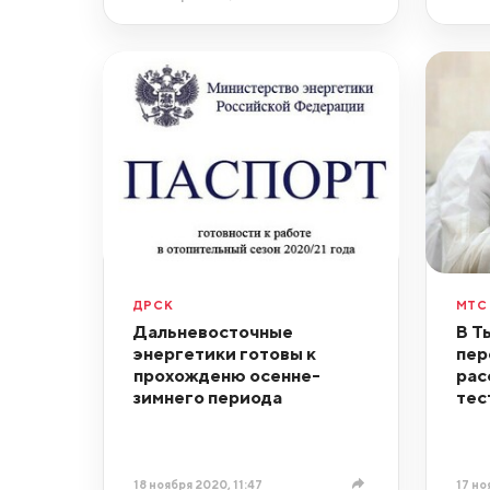
ДРСК
МТС
Дальневосточные
В Т
энергетики готовы к
пер
прохожденю осенне-
рас
зимнего периода
тес
18 ноября 2020, 11:47
17 но