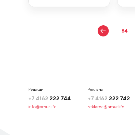
84
Редакция
Реклама
+7 4162
222 744
+7 4162
222 742
info@amur.life
reklama@amur.life