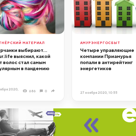
ТНЁРСКИЙ МАТЕРИАЛ
АМУРЭНЕРГОСБЫТ
рчанки выбирают…
Четыре управляющие
r.life выяснил, какой
компании Приамурья
т волос стал самым
попали в антирейтинг
улярным в пандемию
энергетиков
ября 2020,
686
0
27 ноября 2020, 10:55