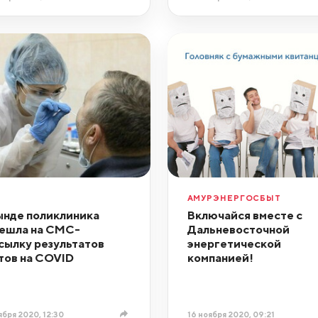
АМУРЭНЕРГОСБЫТ
ынде поликлиника
Включайся вместе с
ешла на СМС-
Дальневосточной
сылку результатов
энергетической
тов на COVID
компанией!
ября 2020, 12:30
16 ноября 2020, 09:21