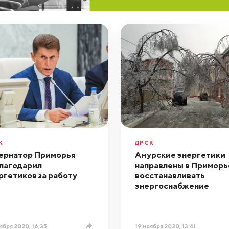
К
ДРСК
ернатор Приморья
Амурские энергетики
лагодарил
направлены в Приморь
ргетиков за работу
восстанавливать
энергоснабжение
ября 2020, 16:35
19 ноября 2020, 13:41