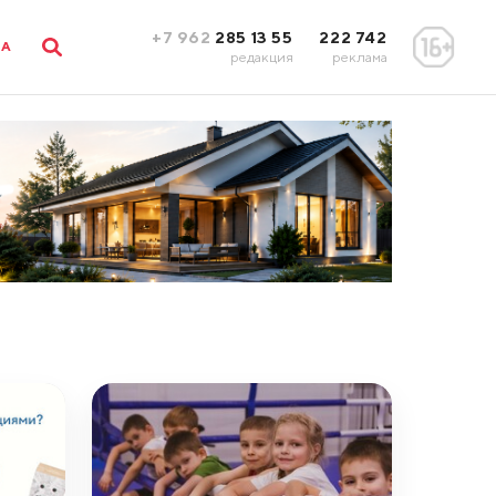
+7 962
285 13 55
222 742
ЛА
редакция
реклама