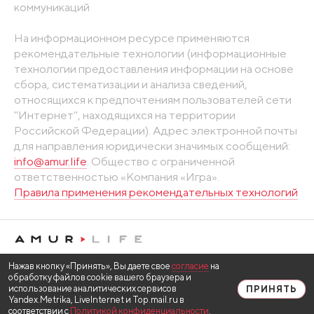
коммуникаций
На информационном ресурсе применяются
рекомендательные технологии (информационные
технологии предоставления информации на основе
сбора, систематизации и анализа сведений,
относящихся к предпочтениям пользователей сети
"Интернет", находящихся на территории
Российской Федерации). Адрес электронной почты
для направления юридически значимых сообщений:
info@amur.life
. Общество с ограниченной
ответственностью «Компания «Игра».
Правила применения рекомендательных технологий
Нажав кнопку «Принять», Вы даете свое
согласие
на
обработку файлов cookie вашего браузера и
использование аналитических сервисов
ПРИНЯТЬ
Yandex.Metrika, LiveInternet и Top.mail.ru в
соответствии с
Политикой конфиденциальности
.