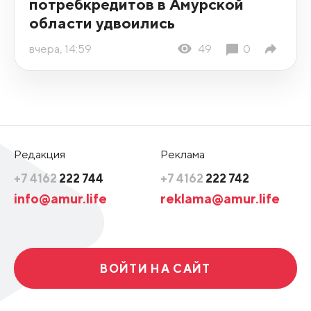
потребкредитов в Амурской
области удвоились
вчера, 14:59
49
0
Редакция
Реклама
+7 4162
222 744
+7 4162
222 742
info@amur.life
reklama@amur.life
ВОЙТИ НА САЙТ