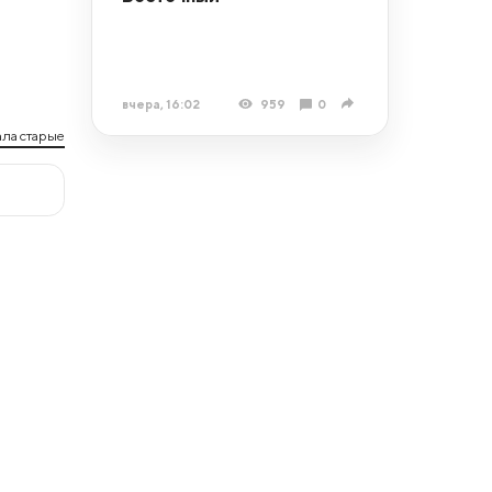
вчера, 16:02
959
0
ла старые