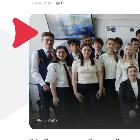
22 мая, 12:30
0
Фото: АмГУ