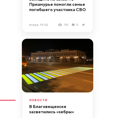
Приамурье помогли семье
погибшего участника СВО
вчера, 19:02
741
0
НОВОСТИ
В Благовещенске
засветились «зебры»