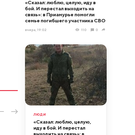
«Сказал: люблю, целую, иду в
бой. И перестал выходить на
связь»: в Приамурье помогли
семье погибшего участника СВО
вчера, 19:02
110
0
ЛЮДИ
«Сказал: люблю, целую,
иду в бой. И перестал
выходить на связь»: в