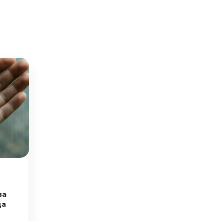
за
да