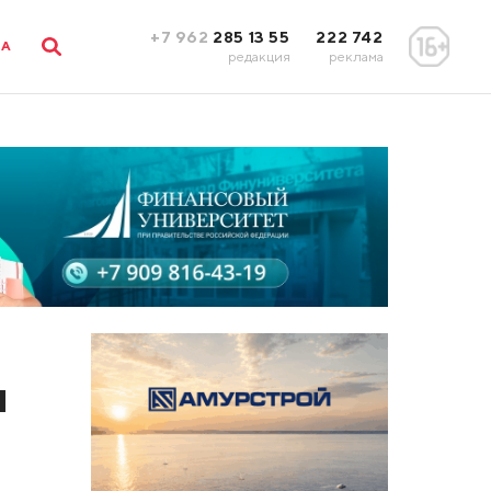
+7 962
285 13 55
222 742
ЛА
редакция
реклама
и