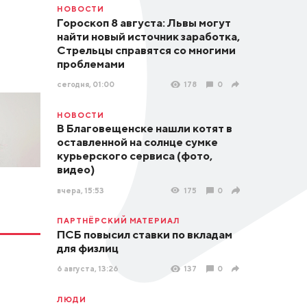
НОВОСТИ
Гороскоп 8 августа: Львы могут
найти новый источник заработка,
Стрельцы справятся со многими
проблемами
сегодня, 01:00
178
0
НОВОСТИ
В Благовещенске нашли котят в
оставленной на солнце сумке
курьерского сервиса (фото,
видео)
вчера, 15:53
175
0
ПАРТНЁРСКИЙ МАТЕРИАЛ
ПСБ повысил ставки по вкладам
для физлиц
6 августа, 13:26
137
0
ЛЮДИ