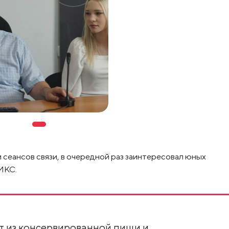
 сеансов связи, в очередной раз заинтересовал юных
МКС.
т из консервированной пищи и