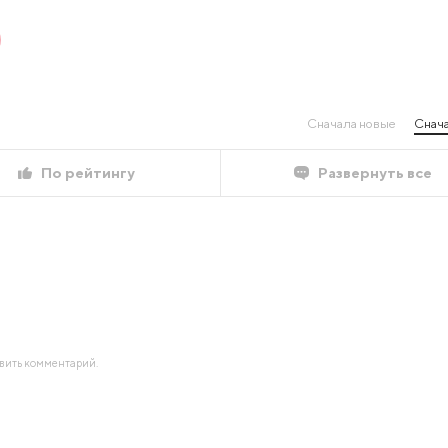
Сначала новые
Снача
По рейтингу
Развернуть все
авить комментарий.