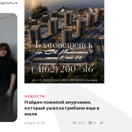
оделиться
НОВОСТИ
Найден пожилой амурчанин,
который ушел за грибами еще в
июле
вчера, 21:23
268
0