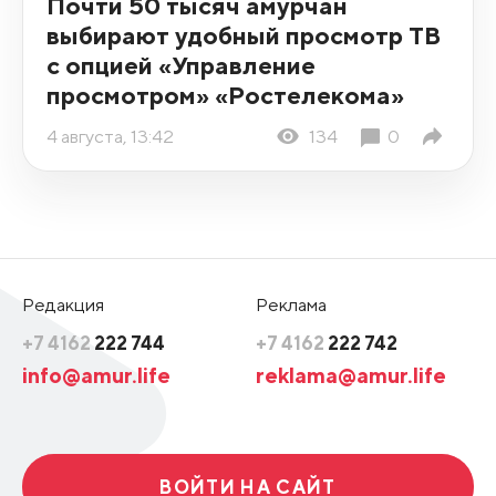
Почти 50 тысяч амурчан
выбирают удобный просмотр ТВ
с опцией «Управление
просмотром» «Ростелекома»
4 августа, 13:42
134
0
Редакция
Реклама
+7 4162
222 744
+7 4162
222 742
info@amur.life
reklama@amur.life
ВОЙТИ НА САЙТ