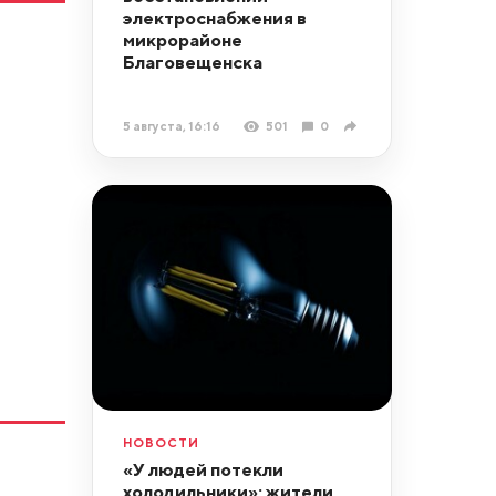
электроснабжения в
микрорайоне
Благовещенска
5 августа, 16:16
501
0
НОВОСТИ
«У людей потекли
холодильники»: жители