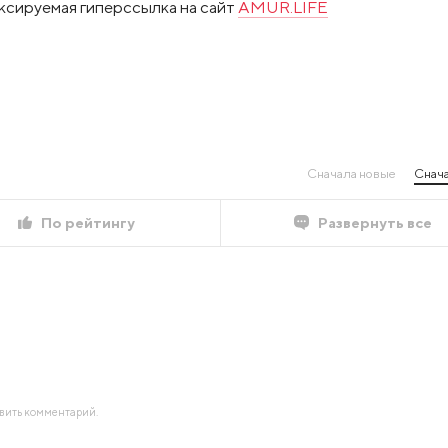
ксируемая гиперссылка на сайт
AMUR.LIFE
Сначала новые
Снача
По рейтингу
Развернуть все
авить комментарий.