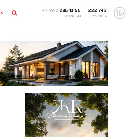
+7 962
285 13 55
222 742
ЛА
редакция
реклама