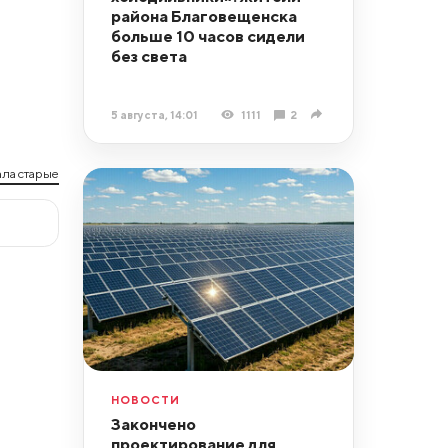
района Благовещенска
больше 10 часов сидели
без света
5 августа, 14:01
1111
2
ла старые
НОВОСТИ
Закончено
проектирование для