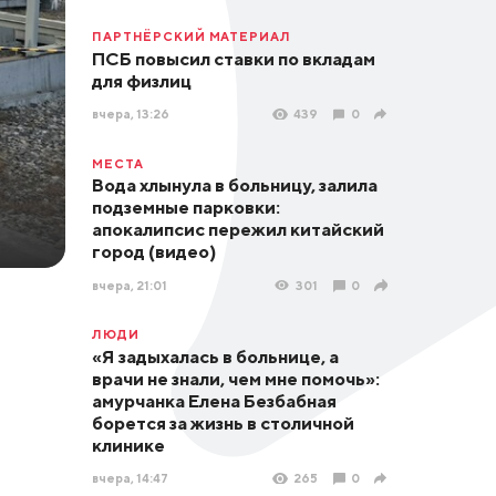
ПАРТНЁРСКИЙ МАТЕРИАЛ
ПСБ повысил ставки по вкладам
для физлиц
вчера, 13:26
439
0
МЕСТА
Вода хлынула в больницу, залила
подземные парковки:
апокалипсис пережил китайский
город (видео)
вчера, 21:01
301
0
ЛЮДИ
«Я задыхалась в больнице, а
врачи не знали, чем мне помочь»:
амурчанка Елена Безбабная
борется за жизнь в столичной
клинике
вчера, 14:47
265
0