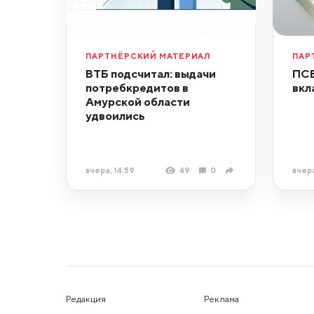
ПАРТНЁРСКИЙ МАТЕРИАЛ
ПАР
ВТБ подсчитал: выдачи
ПСБ
потребкредитов в
вкл
Амурской области
удвоились
вчера, 14:59
49
0
вчера
Редакция
Реклама