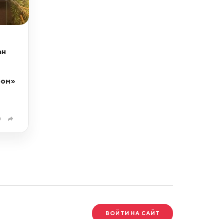
ан
ром»
0
ВОЙТИ НА САЙТ