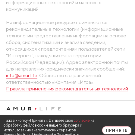
информационных технологий и массовых
коммуникаций
На информационном ресурсе применяются
рекомендательные технологии (информационные
технологии предоставления информации на основе
сбора, систематизации и анализа сведений,
относящихся к предпочтениям пользователей сети
"Интернет", находящихся на территории
Российской Федерации). Адрес электронной почты
для направления юридически значимых сообщений:
info@amur.life
. Общество с ограниченной
ответственностью «Компания «Игра».
Правила применения рекомендательных технологий
Нажав кнопку «Принять», Вы даете свое
согласие
на
обработку файлов cookie вашего браузера и
использование аналитических сервисов
ПРИНЯТЬ
Yandex.Metrika, LiveInternet и Top.mail.ru в