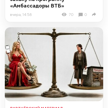
«Амбассадоры ВТБ»
вчера, 14:58
70
0