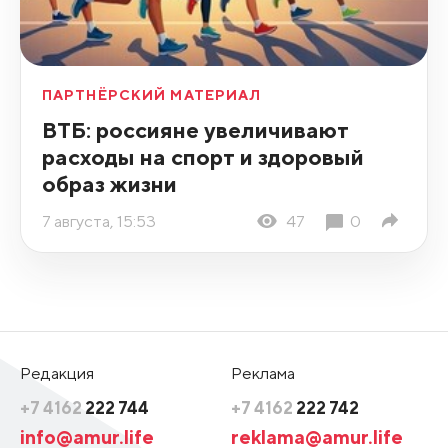
ПАРТНЁРСКИЙ МАТЕРИАЛ
ВТБ: россияне увеличивают
расходы на спорт и здоровый
образ жизни
7 августа, 15:53
47
0
Редакция
Реклама
+7 4162
222 744
+7 4162
222 742
info@amur.life
reklama@amur.life