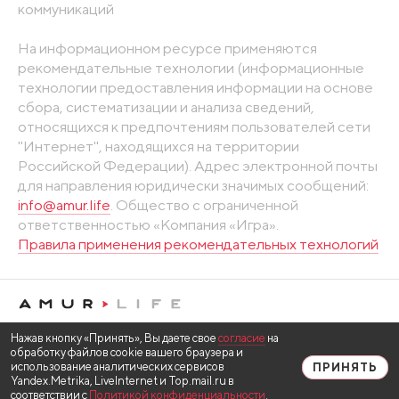
коммуникаций
На информационном ресурсе применяются
рекомендательные технологии (информационные
технологии предоставления информации на основе
сбора, систематизации и анализа сведений,
относящихся к предпочтениям пользователей сети
"Интернет", находящихся на территории
Российской Федерации). Адрес электронной почты
для направления юридически значимых сообщений:
info@amur.life
. Общество с ограниченной
ответственностью «Компания «Игра».
Правила применения рекомендательных технологий
Нажав кнопку «Принять», Вы даете свое
согласие
на
обработку файлов cookie вашего браузера и
использование аналитических сервисов
ПРИНЯТЬ
Yandex.Metrika, LiveInternet и Top.mail.ru в
соответствии с
Политикой конфиденциальности
.