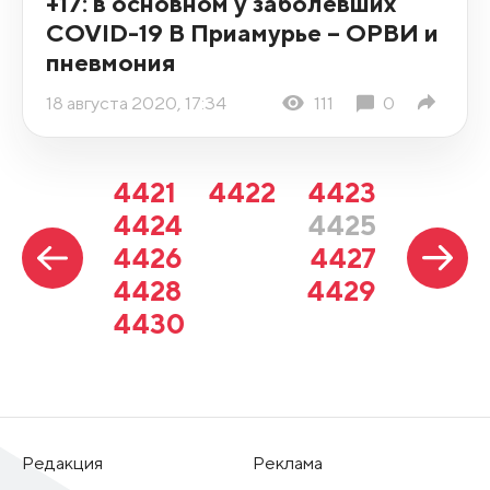
+17: в основном у заболевших
COVID-19 В Приамурье – ОРВИ и
пневмония
18 августа 2020, 17:34
111
0
4421
4422
4423
4424
4425
4426
4427
4428
4429
4430
Редакция
Реклама