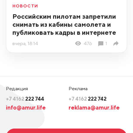
НОВОСТИ
Российским пилотам запретили
снимать из кабины самолета и
публиковать кадры в интернете
вчера, 18:14
476
1
Редакция
Реклама
+7 4162
222 744
+7 4162
222 742
info@amur.life
reklama@amur.life