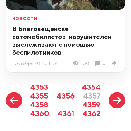
НОВОСТИ
В Благовещенске
автомобилистов-нарушителей
выслеживают с помощью
беспилотников
1 октября 2020, 11:51
130
0
4353
4354
4355
4356
4357
4358
4359
4360
4361
4362