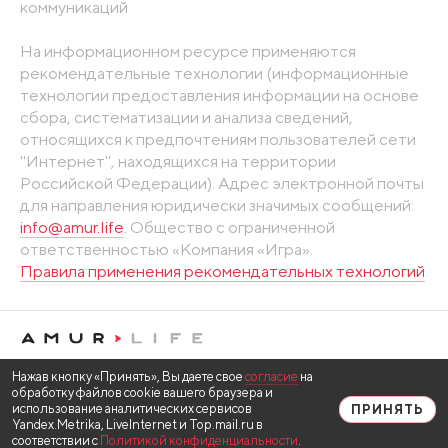
коммуникаций
На информационном ресурсе применяются
рекомендательные технологии (информационные
технологии предоставления информации на основе
сбора, систематизации и анализа сведений,
относящихся к предпочтениям пользователей сети
"Интернет", находящихся на территории
Российской Федерации). Адрес электронной почты
для направления юридически значимых сообщений:
info@amur.life
. Общество с ограниченной
ответственностью «Компания «Игра».
Правила применения рекомендательных технологий
Нажав кнопку «Принять», Вы даете свое
согласие
на
обработку файлов cookie вашего браузера и
использование аналитических сервисов
ПРИНЯТЬ
Yandex.Metrika, LiveInternet и Top.mail.ru в
соответствии с
Политикой конфиденциальности
.