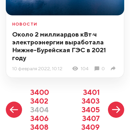
НОВОСТИ
Около 2 миллиардов кВт·ч
электроэнергии выработала
Нижне-Бурейская ГЭС в 2021
году
10 февраля 2022, 10:12
104
0
3400
3401
3402
3403
3404
3405
3406
3407
3408
3409