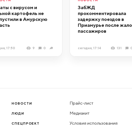
аты с вирусом и
ЗабЖД
ьной картофель не
прокомментировала
пустили в Амурскую
задержку поездов в
асть
Приамурье после жал
пассажиров
ня, 17:50
9
0
сегодня, 17:14
131
Прайс-лист
НОВОСТИ
Медиакит
ЛЮДИ
Условия использования
СПЕЦПРОЕКТ