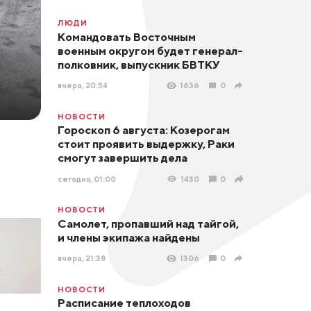
ЛЮДИ
Командовать Восточным
военным округом будет генерал-
полковник, выпускник БВТКУ
вчера, 20:54
1636
0
НОВОСТИ
Гороскоп 6 августа: Козерогам
стоит проявить выдержку, Раки
смогут завершить дела
сегодня, 01:00
1430
0
НОВОСТИ
Самолет, пропавший над тайгой,
и члены экипажа найдены
вчера, 21:38
1306
0
НОВОСТИ
Расписание теплоходов