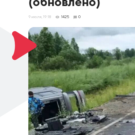
(обновлено)
9 июля, 19:18
1425
0