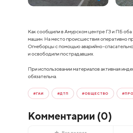
Как сообщили в Амурском центре ГЗ и ПБ оба 
машин. На место происшествия оперативно п
Огнеборцы с помощью аварийно-спасательно
и освободили пострадавших.
При использовании материалов активная инде
обязательна.
#ГАИ
#ДТП
#ОБЩЕСТВО
#ПР
Комментарии (
0
)
Все подряд