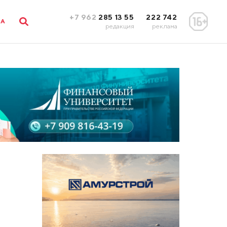
+7 962
285 13 55
222 742
ЛА
редакция
реклама