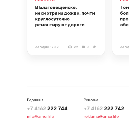
В Благовещенске,
Том
несмотря на дожди, почти
бол
круглосуточно
про
ремонтируют дороги
обл
сегодня, 17:32
29
0
сегод
Редакция
Реклама
+7 4162
222 744
+7 4162
222 742
info@amur.life
reklama@amur.life