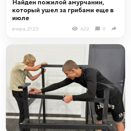
Найден пожилой амурчанин,
который ушел за грибами еще в
июле
вчера, 21:23
622
0