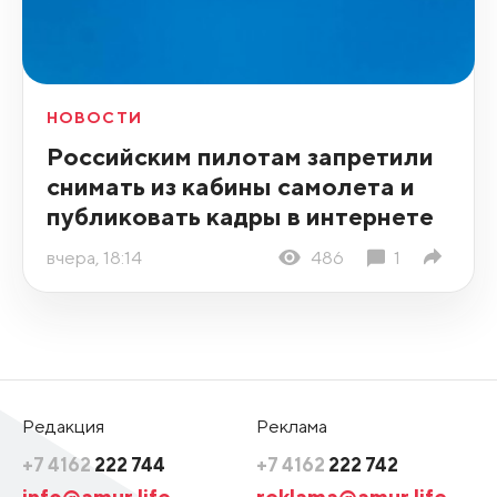
НОВОСТИ
Российским пилотам запретили
снимать из кабины самолета и
публиковать кадры в интернете
вчера, 18:14
486
1
Редакция
Реклама
+7 4162
222 744
+7 4162
222 742
info@amur.life
reklama@amur.life