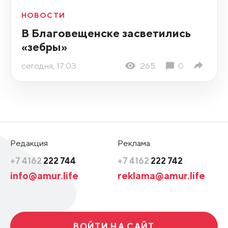
НОВОСТИ
В Благовещенске засветились
«зебры»
сегодня, 17:03
265
0
Редакция
Реклама
+7 4162
222 744
+7 4162
222 742
info@amur.life
reklama@amur.life
ВОЙТИ НА САЙТ