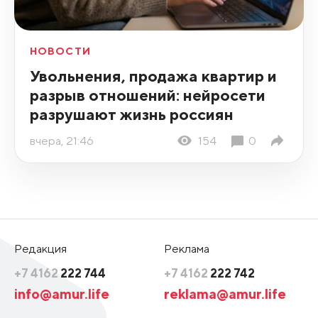
НОВОСТИ
Увольнения, продажа квартир и
разрыв отношений: нейросети
разрушают жизнь россиян
вчера, 21:46
154
0
Редакция
Реклама
+7 4162
222 744
+7 4162
222 742
info@amur.life
reklama@amur.life