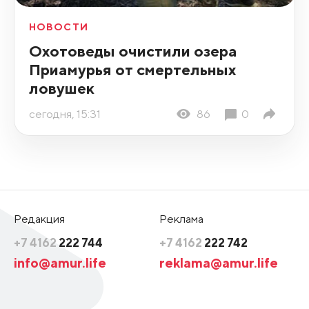
НОВОСТИ
Охотоведы очистили озера
Приамурья от смертельных
ловушек
сегодня, 15:31
86
0
Редакция
Реклама
+7 4162
222 744
+7 4162
222 742
info@amur.life
reklama@amur.life