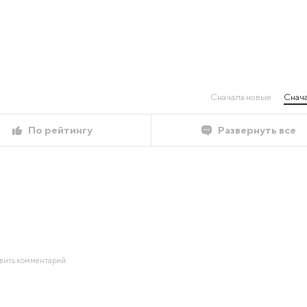
Сначала новые
Снача
По рейтингу
Развернуть все
авить комментарий.