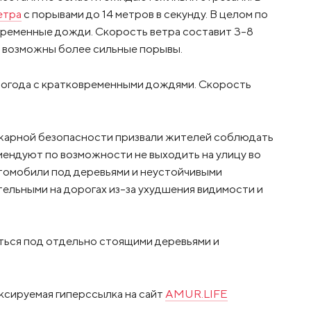
етра
с порывами до 14 метров в секунду. В целом по
временные дожди. Скорость ветра составит 3-8
х возможны более сильные порывы.
погода с кратковременными дождями. Скорость
жарной безопасности призвали жителей соблюдать
ндуют по возможности не выходить на улицу во
автомобили под деревьями и неустойчивыми
тельными на дорогах из-за ухудшения видимости и
аться под отдельно стоящими деревьями и
ксируемая гиперссылка на сайт
AMUR.LIFE