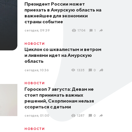
Президент России может
приехать в Амурскую область на
важнейшее для экономики
страны событие
сегодня, 09:39
1704
1
НОВОСТИ
Циклон со шквалистым и ветром
и ливнями идет на Амурскую
область
сегодня, 10:36
1335
0
НОВОСТИ
Гороскоп 7 августа: Девам не
стоит принимать важных
решений, Скорпионам нельзя
ссориться с детьми
сегодня, 01:00
1287
0
НОВОСТИ