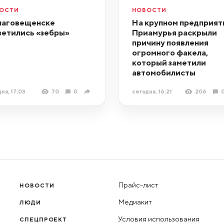
ОСТИ
НОВОСТИ
лаговещенске
На крупном предприят
ветились «зебры»
Приамурья раскрыли
причину появления
огромного факела,
который заметили
автомобилисты
ня, 17:03
70
0
сегодня, 16:21
206
Прайс-лист
НОВОСТИ
Медиакит
ЛЮДИ
Условия использования
СПЕЦПРОЕКТ