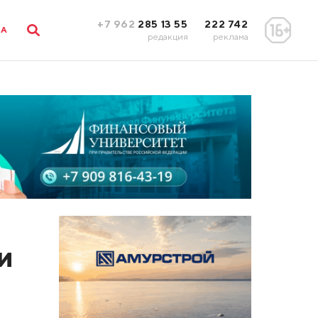
+7 962
285 13 55
222 742
ЛА
редакция
реклама
и