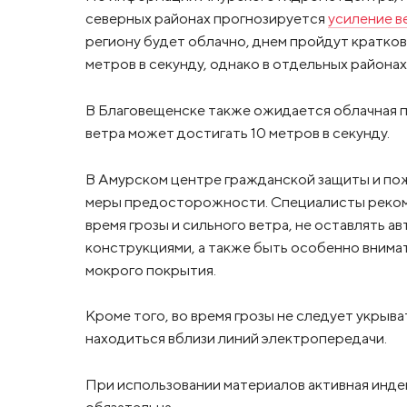
северных районах прогнозируется
усиление в
региону будет облачно, днем пройдут кратко
метров в секунду, однако в отдельных района
В Благовещенске также ожидается облачная 
ветра может достигать 10 метров в секунду.
В Амурском центре гражданской защиты и по
меры предосторожности. Специалисты рекоме
время грозы и сильного ветра, не оставлять 
конструкциями, а также быть особенно внима
мокрого покрытия.
Кроме того, во время грозы не следует укрыв
находиться вблизи линий электропередачи.
При использовании материалов активная инде