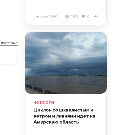
сегодня, 11:46
1188
0
ла старые
НОВОСТИ
Циклон со шквалистым и
ветром и ливнями идет на
Амурскую область