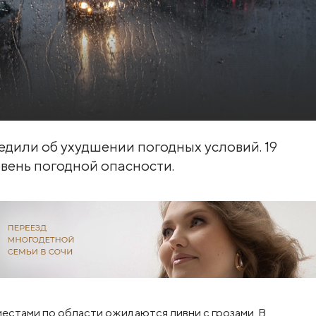
дили об ухудшении погодных условий. 19
вень погодной опасности.
стами по области ожидаются ливни с грозами. В