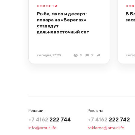
НОВОСТИ
НОВ
Рыба, мясо и десерт:
В Б
повара на «Берегах»
зас
создадут
дальневосточный сет
сегодня, 17:29
8
0
сегод
Редакция
Реклама
+7 4162
222 744
+7 4162
222 742
info@amur.life
reklama@amur.life