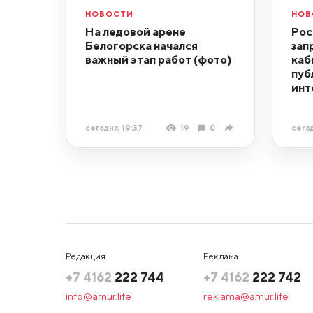
НОВОСТИ
НОВ
На ледовой арене
Рос
Белогорска начался
зап
важный этап работ (фото)
каб
пуб
инт
сегодня, 19:37
19
0
сегод
Редакция
Реклама
+7 4162
222 744
+7 4162
222 742
info@amur.life
reklama@amur.life