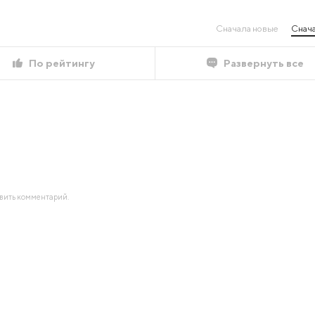
Сначала новые
Снача
По рейтингу
Развернуть все
авить комментарий.