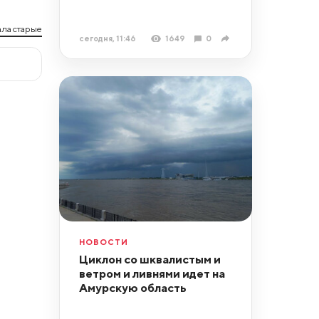
ла старые
сегодня, 11:46
1649
0
НОВОСТИ
Циклон со шквалистым и
ветром и ливнями идет на
Амурскую область