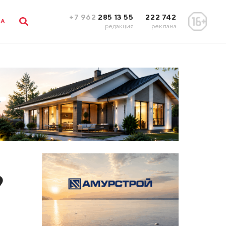
+7 962
285 13 55
222 742
ЛА
редакция
реклама
9