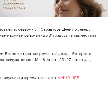
стами по северу – 5…10 градусов. Днем по северу
ным и южным районам – до 31 градуса тепла, местами
ми. Возможен кратковременный дождь. Ветер юго-
ра воздуха ночью – 16…18, днем – 25…27 выше нуля,
ксируемая гиперссылка на сайт
AMUR.LIFE