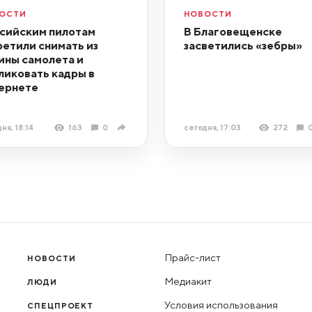
ОСТИ
НОВОСТИ
сийским пилотам
В Благовещенске
ретили снимать из
засветились «зебры»
ины самолета и
ликовать кадры в
ернете
ня, 18:14
163
0
сегодня, 17:03
272
Прайс-лист
НОВОСТИ
Медиакит
ЛЮДИ
Условия использования
СПЕЦПРОЕКТ