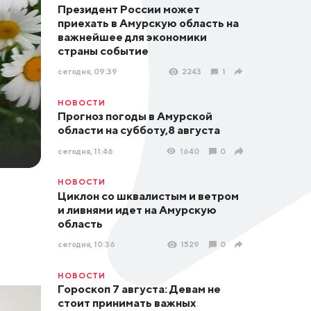
Президент России может
приехать в Амурскую область на
важнейшее для экономики
страны событие
сегодня, 09:39
2243
1
НОВОСТИ
Прогноз погоды в Амурской
области на субботу,8 августа
сегодня, 11:46
1640
0
НОВОСТИ
Циклон со шквалистым и ветром
и ливнями идет на Амурскую
область
сегодня, 10:36
1529
0
НОВОСТИ
Гороскоп 7 августа: Девам не
стоит принимать важных