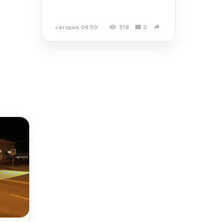
сегодня, 06:50
518
0