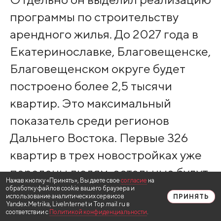
программы по строительству
арендного жилья. До 2027 года в
Екатеринославке, Благовещенске,
Благовещенском округе будет
построено более 2,5 тысячи
квартир. Это максимальный
показатель среди регионов
Дальнего Востока. Первые 326
квартир в трех новостройках уже
переданы людям, остальные будут
Нажав кнопку «Принять», Вы даете свое
согласие
на
достроены до конца года.
обработку файлов cookie вашего браузера и
использование аналитических сервисов
ПРИНЯТЬ
Yandex.Metrika, LiveInternet и Top.mail.ru в
соответствии с
Политикой конфиденциальности
.