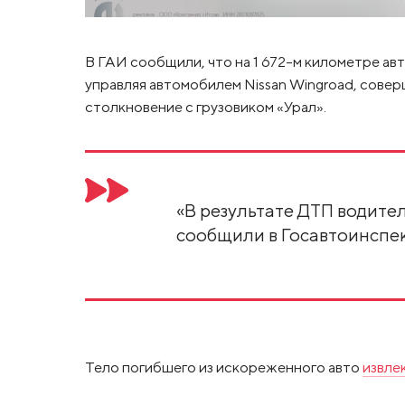
В ГАИ сообщили, что на 1 672-м километре ав
управляя автомобилем Nissan Wingroad, совер
столкновение с грузовиком «Урал».
«В результате ДТП водител
сообщили в Госавтоинспе
Тело погибшего из искореженного авто
извле