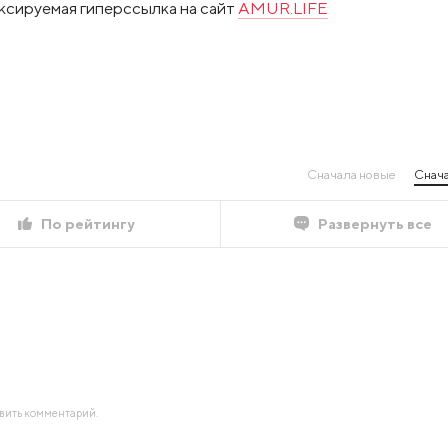
ксируемая гиперссылка на сайт
AMUR.LIFE
Сначала новые
Снача
По рейтингу
Развернуть все
авить комментарий.