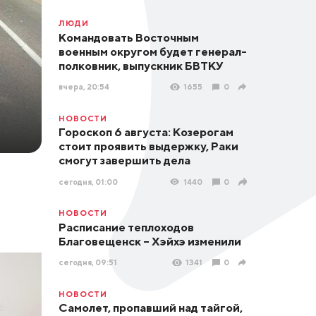
ЛЮДИ
Командовать Восточным
военным округом будет генерал-
полковник, выпускник БВТКУ
вчера, 20:54
1655
0
НОВОСТИ
Гороскоп 6 августа: Козерогам
стоит проявить выдержку, Раки
смогут завершить дела
сегодня, 01:00
1440
0
НОВОСТИ
Расписание теплоходов
Благовещенск – Хэйхэ изменили
сегодня, 09:51
1341
0
НОВОСТИ
Самолет, пропавший над тайгой,