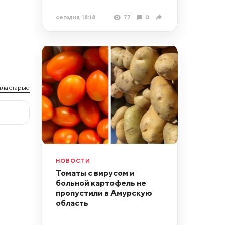
сегодня, 18:18
77
0
ла старые
НОВОСТИ
Томаты с вирусом и
больной картофель не
пропустили в Амурскую
область