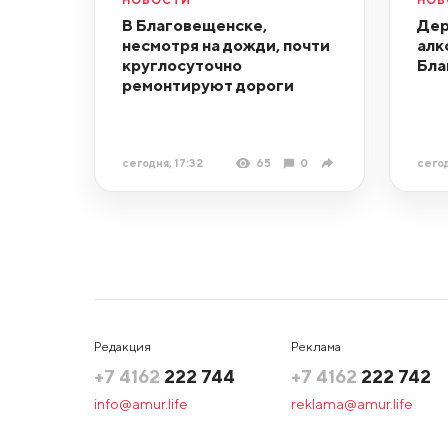
В Благовещенске,
Дер
несмотря на дожди, почти
алк
круглосуточно
Бла
ремонтируют дороги
сегодня, 17:32
65
0
сегод
Редакция
Реклама
+7 4162
222 744
+7 4162
222 742
info@amur.life
reklama@amur.life