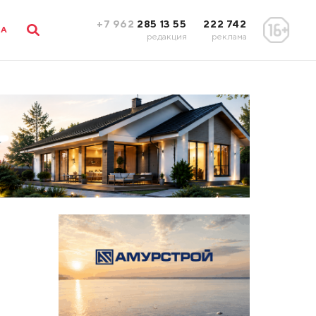
+7 962
285 13 55
222 742
ЛА
редакция
реклама