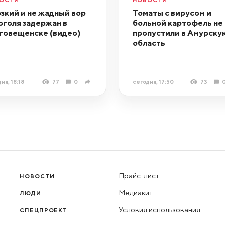
зкий и не жадный вор
Томаты с вирусом и
оголя задержан в
больной картофель не
говещенске (видео)
пропустили в Амурску
область
ня, 18:18
77
0
сегодня, 17:50
73
Прайс-лист
НОВОСТИ
Медиакит
ЛЮДИ
Условия использования
СПЕЦПРОЕКТ