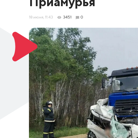
Приамурья
18 июня, 11:43
3451
0