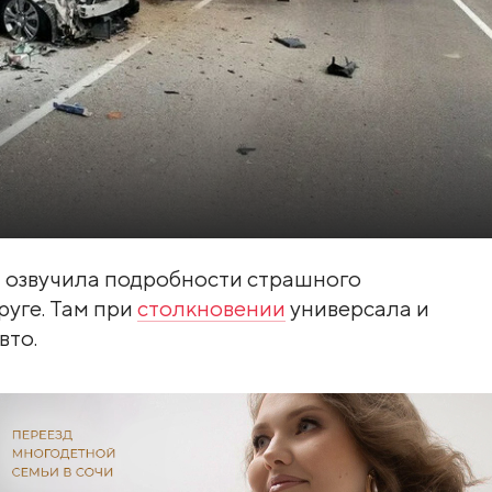
 озвучила подробности страшного
уге. Там при
столкновении
универсала и
вто.