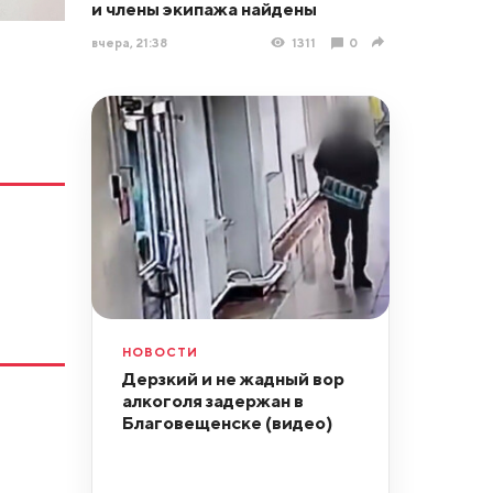
и члены экипажа найдены
вчера, 21:38
1311
0
НОВОСТИ
Дерзкий и не жадный вор
алкоголя задержан в
Благовещенске (видео)